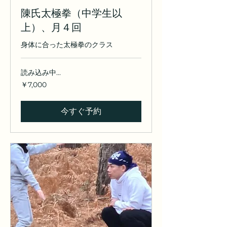
陳氏太極拳（中学生以
上）、月４回
身体に合った太極拳のクラス
読み込み中...
7,000
￥7,000
円
今すぐ予約