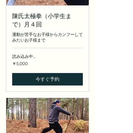
陳氏太極拳（小学生ま
で）月４回
運動が苦手なお子様からカンフーして
みたいお子様まで
読み込み中...
5,000
￥5,000
円
今すぐ予約