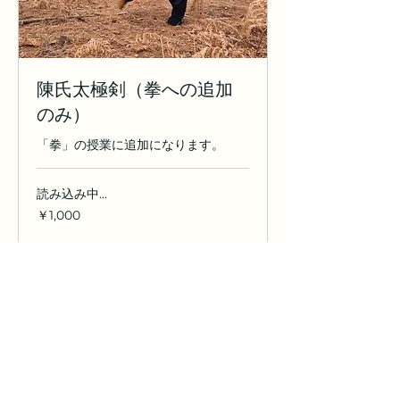
陳氏太極剣（拳への追加
のみ）
「拳」の授業に追加になります。
読み込み中...
1,000
￥1,000
円
今すぐ予約