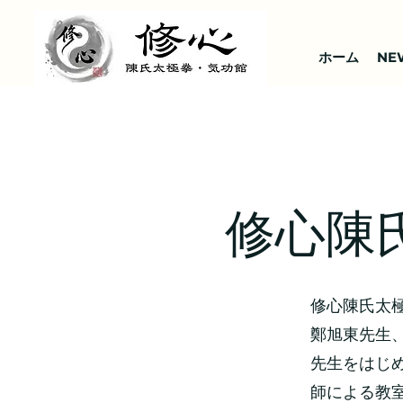
ホーム
NE
修心陳
修心陳氏太
鄭旭東先生、
先生をはじ
師による教