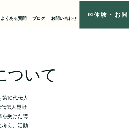
✉体験・お問
よくある質問
ブログ
お問い合わせ
リンク
について
第10代伝人
2代伝人昆野
導を受けた講
に考え、活動