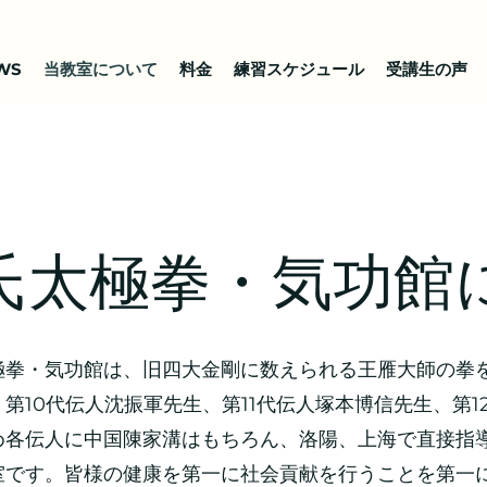
WS
当教室について
料金
練習スケジュール
受講生の声
氏太極拳・気功館
極拳・気功館は、旧四大金剛に数えられる王雁大師の拳を
第10代伝人沈振軍先生、第11代伝人塚本博信先生、第1
め各伝人に中国陳家溝はもちろん、洛陽、上海で直接指
室です。皆様の健康を第一に社会貢献を行うことを第一