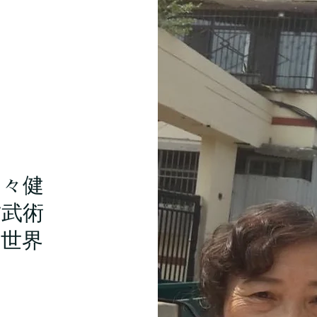
日々健
古武術
を世界