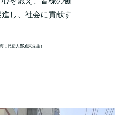
と心を鍛え、皆様の健
促進し、社会に貢献す
は第10代伝人鄭旭東先生）