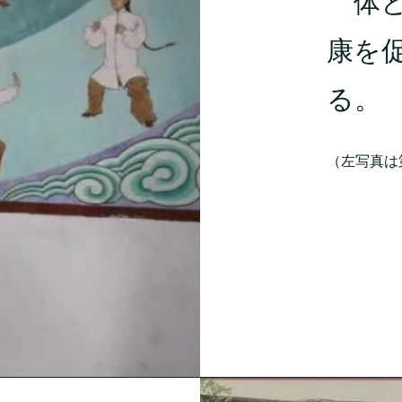
​ 体
康を
る。
​（左写真