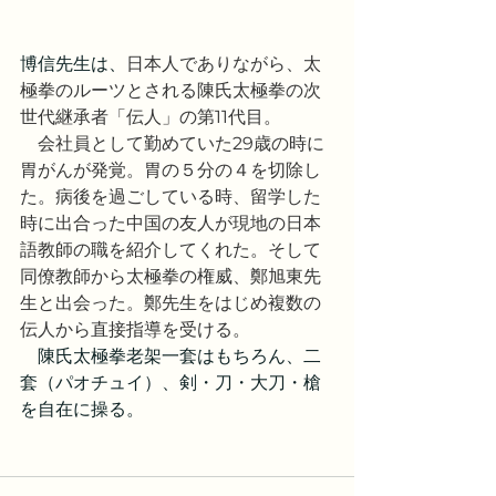
博信先生は、
日本人でありながら、太
極拳のルーツとされる陳氏太極拳の次
世代継承者「伝人」の第11代目。
　会社員として勤めていた29歳の時に
胃がんが発覚。胃の５分の４を切除し
た。病後を過ごしている時、留学した
時に出合った中国の友人が現地の日本
語教師の職を紹介してくれた。そして
同僚教師から太極拳の権威、鄭旭東先
生と出会った。鄭先生をはじめ複数の
伝人から直接指導を受ける。
　陳氏太極拳老架一套はもちろん、二
套（パオチュイ）、剣・刀・大刀・槍
を自在に操る。