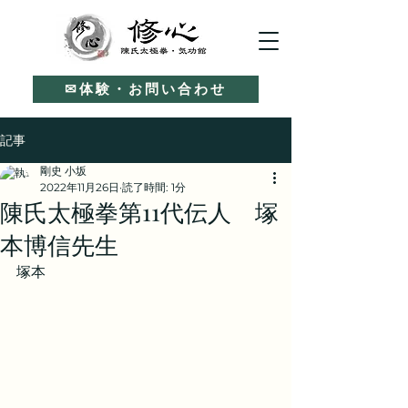
✉体験・お問い合わせ
記事
剛史 小坂
2022年11月26日
読了時間: 1分
陳氏太極拳第11代伝人 塚
本博信先生
塚本