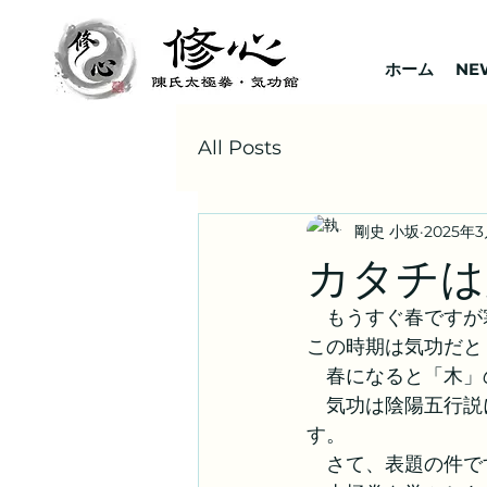
ホーム
NE
All Posts
剛史 小坂
2025年
カタチは崩
　もうすぐ春ですが
この時期は気功だと
　春になると「木」
　気功は陰陽五行説
す。
　さて、表題の件で