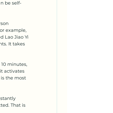
n be self-
rson 
 for example, 
d Lao Jiao Yi 
ts. It takes 
 10 minutes, 
t activates 
 is the most 
stantly 
ted. That is 