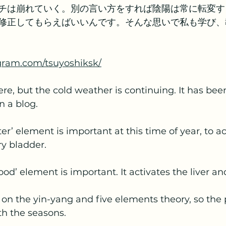
チは崩れていく。別の言い方をすれば陰陽は常に転変す
修正してもらえばいいんです。そんな思いで私も学び、
gram.com/tsuyoshiksk/
ere, but the cold weather is continuing. It has bee
n a blog.
er’ element is important at this time of year, to ac
y bladder.
ood’ element is important. It activates the liver an
n the yin-yang and five elements theory, so the p
h the seasons.