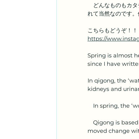
　どんなものもカタ
れて当然なのです。
こちらもどうぞ！！
https://www.insta
Spring is almost h
since I have writte
In qigong, the ‘wat
kidneys and urinar
　In spring, the ‘w
　Qigong is based o
moved change wit