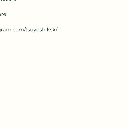
ere!
gram.com/tsuyoshiksk/