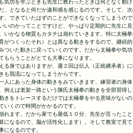
も気功を学ぶときも先生に教わったときは何となく動け
だ、となると何だか違和感を感じるのです。そして、次
す。できていたはずのことができなくなってしまうので
いいのかってことですけど、やっぱり定期的に先生に見
。いかなる物質もカタチは崩れていきます。特に太極拳
育がつくったそれ）とは異なる動きをするので、継続的
みついた動きに戻っていくのです。だから太極拳や気功
てもらうことがとても大事になります。
える身ではありますが、週２回は伝人（正統継承者）に
きも我流になってしまうからです。
一人にあった身体の動きをみていきます。練習者の身体
、例えば老架一路という陳氏太極拳の動きを全部習得し
動きをトレースするだけでは太極拳をやる意味がないの
ていくので時間がかかるのです。
崩れます。だから家でも最低１０分、先生が言ったこと
算になるので、脳が活性化します）。そして教室で見て
事になるのです。