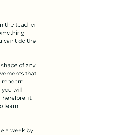
 the teacher 
something 
 can't do the 
e shape of any 
ovements that 
y modern 
 you will 
herefore, it 
o learn 
e a week by 