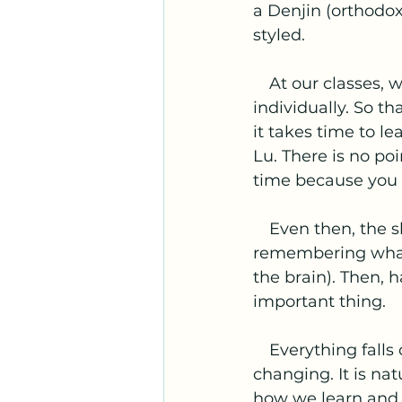
a Denjin (orthodox
styled.
　At our classes, 
individually. So th
it takes time to le
Lu. There is no poi
time because you
　Even then, the sh
remembering what th
the brain). Then, 
important thing.
　Everything falls 
changing. It is nat
how we learn and 